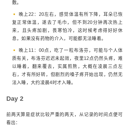
敷。
晚上22：20左右，感觉体温有所下降，耳朵已恢
复正常体温，遂去了毛巾，但不到20分钟再次热上
来，且头疼加剧，畏寒怕冷，这时候考虑得好好休
息，如果没有药物的介入，可能都无法睡着。
晚上11：00点，吃了一粒布洛芬，可能与个人体
质有关，布洛芬迟迟未起效，夜里12点仍然头疼，难
以睡着，翻来覆去，实属煎熬，大概在凌晨三点左
右，才有所好转，但剧烈的嗓子疼开始出现，仍然无
法入睡，大约凌晨4时才入睡。
Day 2
前两天算是症状比较严重的两天，从记录的时间点便可
看出：