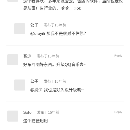
这个我喜欢、多年来就爱去广告版的软件，虽然说我也
是从事广告行业的，哈哈。 :lol:
公子
发布于15年前
@
qiuyili
那我不是很对不住伱？
奚少
Reply
发布于15年前
好东西啊好东西。升级QQ音乐去~
公子
发布于15年前
@
奚少
我也是好久没升级叻~
Solo
Reply
发布于15年前
这个随便用用....