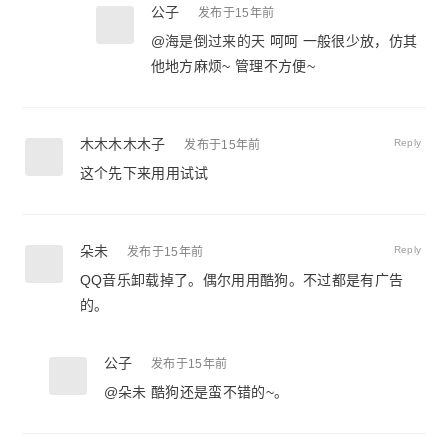
公子
发布于15年前
@
海是倒过来的天
呵呵 一般很少放，仿其
他地方麻烦~ 管理不方便~
木木木木木子
Reply
发布于15年前
这个先下来用用试试
朵未
Reply
发布于15年前
QQ音乐卸载掉了。偶尔用用酷狗。不过都是有广告
的。
公子
发布于15年前
@
朵未
酷狗还是蛮不错的~。